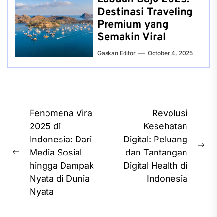
Destinasi Traveling
Premium yang
Semakin Viral
Gaskan Editor
October 4, 2025
Post
Fenomena Viral
Revolusi
navigation
2025 di
Kesehatan
Indonesia: Dari
Digital: Peluang
Ne
Media Sosial
dan Tantangan
Previous
pos
hingga Dampak
Digital Health di
post:
Nyata di Dunia
Indonesia
Nyata