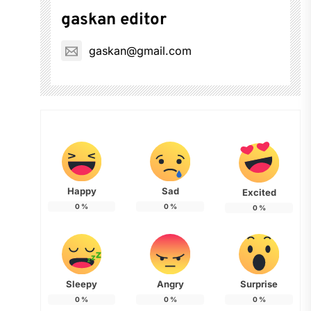
gaskan editor
gaskan@gmail.com
Happy
Sad
Excited
0
%
0
%
0
%
Sleepy
Angry
Surprise
0
%
0
%
0
%