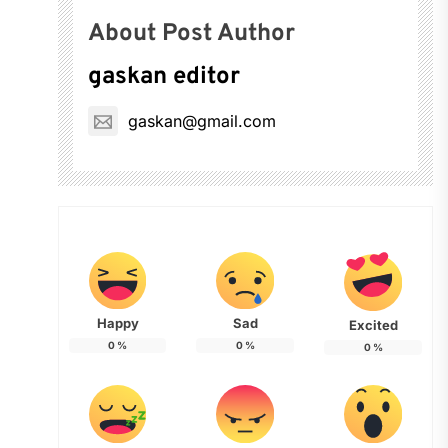
About Post Author
gaskan editor
gaskan@gmail.com
Happy
Sad
Excited
0
%
0
%
0
%