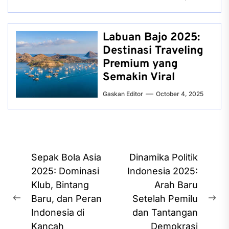
Labuan Bajo 2025:
Destinasi Traveling
Premium yang
Semakin Viral
Gaskan Editor
October 4, 2025
Post
Sepak Bola Asia
Dinamika Politik
navigation
2025: Dominasi
Indonesia 2025:
Klub, Bintang
Arah Baru
Baru, dan Peran
Setelah Pemilu
Previous
Ne
Indonesia di
dan Tantangan
post:
pos
Kancah
Demokrasi