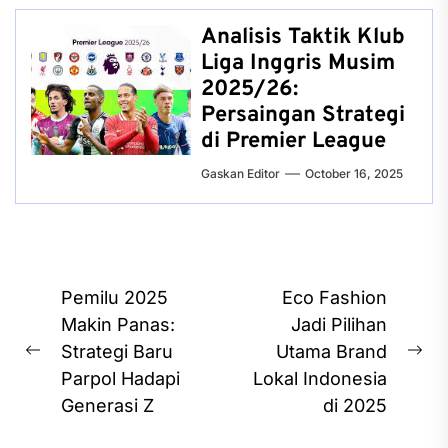
Analisis Taktik Klub
Liga Inggris Musim
2025/26:
Persaingan Strategi
di Premier League
Gaskan Editor
October 16, 2025
Post
Pemilu 2025
Eco Fashion
navigation
Makin Panas:
Jadi Pilihan
Strategi Baru
Utama Brand
Previous
Ne
Parpol Hadapi
Lokal Indonesia
post:
pos
Generasi Z
di 2025