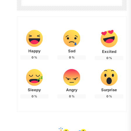
Happy
Sad
Excited
0
%
0
%
0
%
Sleepy
Angry
Surprise
0
%
0
%
0
%