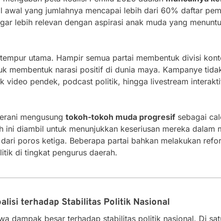
 awal yang jumlahnya mencapai lebih dari 60% daftar pemil
ar lebih relevan dengan aspirasi anak muda yang menuntut t
tempur utama. Hampir semua partai membentuk divisi konten
k membentuk narasi positif di dunia maya. Kampanye tidak 
 video pendek, podcast politik, hingga livestream interak
i berani mengusung
tokoh-tokoh muda progresif
sebagai calo
 ini diambil untuk menunjukkan keseriusan mereka dalam m
 dari poros ketiga. Beberapa partai bahkan melakukan refo
itik di tingkat pengurus daerah.
isi terhadap Stabilitas Politik Nasional
a dampak besar terhadap stabilitas politik nasional. Di sa