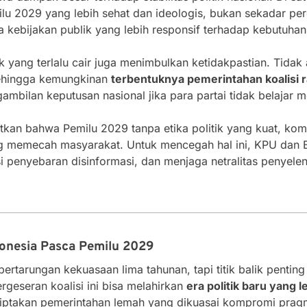
u 2029 yang lebih sehat dan ideologis, bukan sekadar pere
kebijakan publik yang lebih responsif terhadap kebutuha
tik yang terlalu cair juga menimbulkan ketidakpastian. Tidak
sehingga kemungkinan
terbentuknya pemerintahan koalisi 
ambilan keputusan nasional jika para partai tidak belaja
kan bahwa Pemilu 2029 tanpa etika politik yang kuat, kompe
ng memecah masyarakat. Untuk mencegah hal ini, KPU dan B
 penyebaran disinformasi, dan menjaga netralitas penyeleng
donesia Pasca Pemilu 2029
ertarungan kekuasaan lima tahunan, tapi titik balik pentin
ergeseran koalisi ini bisa melahirkan
era politik baru yang 
iptakan pemerintahan lemah yang dikuasai kompromi pragma