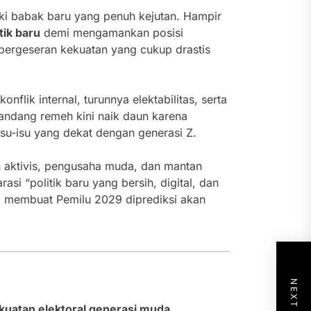
uki babak baru yang penuh kejutan. Hampir
itik baru
demi mengamankan posisi
pergeseran kekuatan yang cukup drastis
lik internal, turunnya elektabilitas, serta
andang remeh kini naik daun karena
su-isu yang dekat dengan generasi Z.
n aktivis, pengusaha muda, dan mantan
i “politik baru yang bersih, digital, dan
ni membuat Pemilu 2029 diprediksi akan
uatan elektoral generasi muda
,