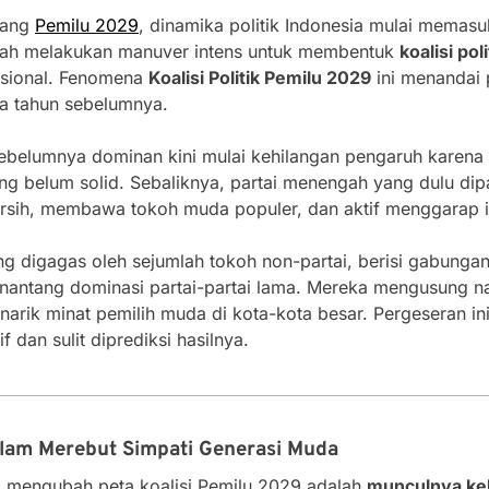
lang
Pemilu 2029
, dinamika politik Indonesia mulai memas
engah melakukan manuver intens untuk membentuk
koalisi pol
nasional. Fenomena
Koalisi Politik Pemilu 2029
ini menandai 
ma tahun sebelumnya.
belumnya dominan kini mulai kehilangan pengaruh karena konf
g belum solid. Sebaliknya, partai menengah yang dulu dip
rsih, membawa tokoh muda populer, dan aktif menggarap i
ng digagas oleh sejumlah tokoh non-partai, berisi gabunga
antang dominasi partai-partai lama. Mereka mengusung naras
enarik minat pemilih muda di kota-kota besar. Pergeseran i
 dan sulit diprediksi hasilnya.
alam Merebut Simpati Generasi Muda
g mengubah peta koalisi Pemilu 2029 adalah
munculnya kek