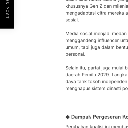
PREVIOUS POST
khususnya Gen Z dan milenial
mengadaptasi citra mereka ag
sosial.
Media sosial menjadi medan 
menggandeng influencer untu
umum, tapi juga dalam bentuk
personal.
Selain itu, partai juga mula
daerah Pemilu 2029. Langkah
daya tarik tokoh independen
menghapus sistem dinasti pol
◆ Dampak Pergeseran Koal
Perubahan koalisi ini membaw