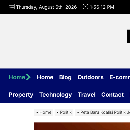
Skip
Thursday, August 6th, 2026
1:56:13 PM
to
the
content
Home
Home
Blog
Outdoors
E-com
Property
Technology
Travel
Contact
Home
Politik
Peta Baru Koalisi Politi