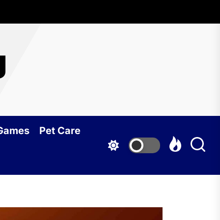
g
 Games
Pet Care