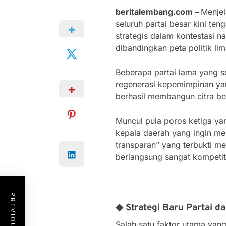
beritalembang.com –
Menje
seluruh partai besar kini t
strategis dalam kontestasi 
dibandingkan peta politik li
Beberapa partai lama yang se
regenerasi kepemimpinan yan
berhasil membangun citra be
Muncul pula poros ketiga ya
kepala daerah yang ingin men
transparan” yang terbukti m
berlangsung sangat kompetitif
◆ Strategi Baru Partai d
Salah satu faktor utama yan