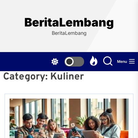
Skip
to
the
BeritaLembang
content
BeritaLembang
Menu
Category:
Kuliner